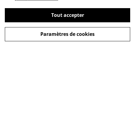
Tout accepter
Paramètres de cookies
Contact
Legal Terms
Privacy Policy
Cookie Policy
Ce site est protégé par reCAPTCHA et la
politique de
confidentialité
ainsi que les
conditions de service
de Google