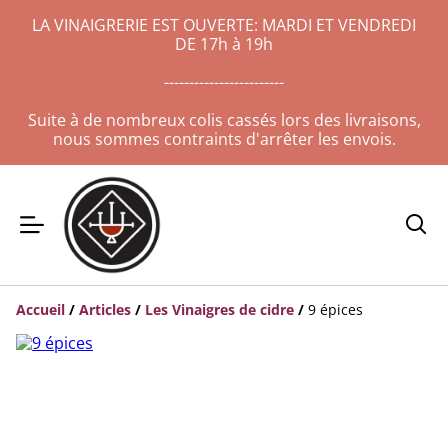
LA VINAIGRERIE EST OUVERTE: MARDI ET VENDREDI
DE 17h à 19h
------------------------
Suite à de nombreux colis cassés lors des livraisons,
nous sommes contraints d'arrêter les envois.
Accueil
/
Articles
/
Les Vinaigres de cidre
/
9 épices