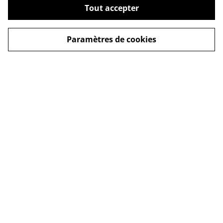
Tout accepter
Paramètres de cookies
Contact
Legal Terms
Privacy Policy
Cookie Policy
© 2026
Vinaigrerie L'Aigre-douce
powered by