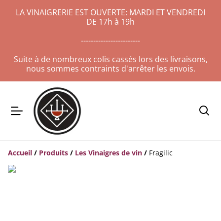
LA VINAIGRERIE EST OUVERTE: MARDI ET VENDREDI
DE 17h à 19h
------------------------
Suite à de nombreux colis cassés lors des livraisons,
nous sommes contraints d'arrêter les envois.
Accueil
/
Produits
/
Les Vinaigres de vin
/
Fragilic