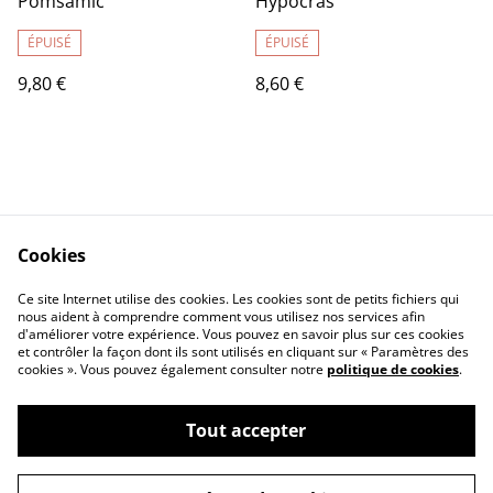
Pomsamic
Hypocras
ÉPUISÉ
ÉPUISÉ
9,80 €
8,60 €
Cookies
Contact
Legal Terms
Ce site Internet utilise des cookies. Les cookies sont de petits fichiers qui
Privacy Policy
Cookie Policy
nous aident à comprendre comment vous utilisez nos services afin
d'améliorer votre expérience. Vous pouvez en savoir plus sur ces cookies
et contrôler la façon dont ils sont utilisés en cliquant sur « Paramètres des
cookies ». Vous pouvez également consulter notre
politique de cookies
.
Tout accepter
©
2026
Vinaigrerie L'Aigre-douce