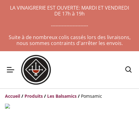
LA VINAIGRERIE EST OUVERTE: MARDI ET VENDREDI
DE 17h à 19h
------------------------
Suite à de nombreux colis cassés lors des livraisons,
nous sommes contraints d'arrêter les envois.
Accueil
/
Produits
/
Les Balsamics
/
Pomsamic