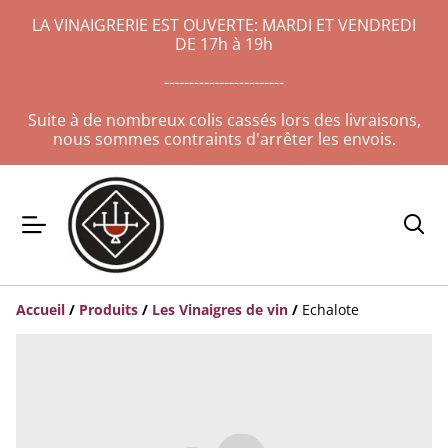
LA VINAIGRERIE EST OUVERTE: MARDI ET VENDREDI
DE 17h à 19h
------------------------
Suite à de nombreux colis cassés lors des livraisons,
nous sommes contraints d'arrêter les envois.
Accueil
/
Produits
/
Les Vinaigres de vin
/
Echalote