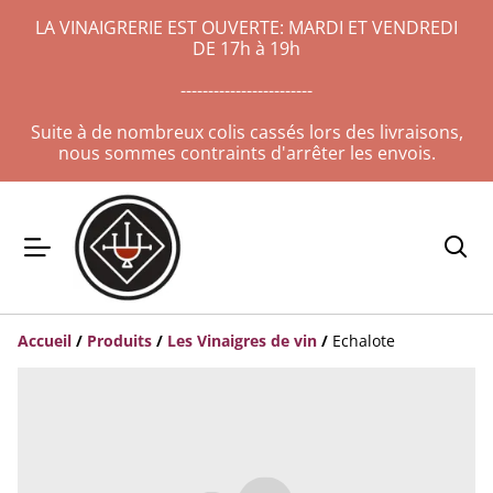
LA VINAIGRERIE EST OUVERTE: MARDI ET VENDREDI
DE 17h à 19h
------------------------
Suite à de nombreux colis cassés lors des livraisons,
nous sommes contraints d'arrêter les envois.
Accueil
/
Produits
/
Les Vinaigres de vin
/
Echalote