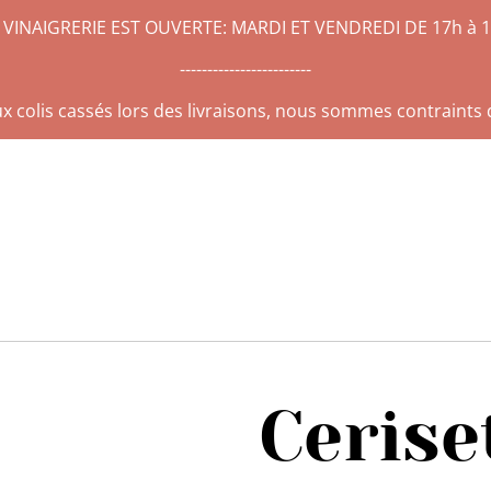
 VINAIGRERIE EST OUVERTE: MARDI ET VENDREDI DE 17h à 
------------------------
 colis cassés lors des livraisons, nous sommes contraints d
Cerise