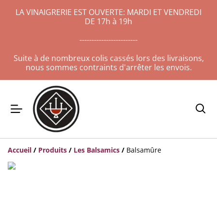
LA VINAIGRERIE EST OUVERTE: MARDI ET VENDREDI
DE 17h à 19h
------------------------
Suite à de nombreux colis cassés lors des livraisons,
nous sommes contraints d'arrêter les envois.
Accueil
/
Produits
/
Les Balsamics
/
Balsamûre